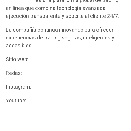
InvidiaTrade
es una plataforma global de trading
en línea que combina tecnología avanzada,
ejecución transparente y soporte al cliente 24/7.
La compañía continúa innovando para ofrecer
experiencias de trading seguras, inteligentes y
accesibles.
Sitio web:
www.invidiatrade.com
Redes:
Instagram:
@invidiatrade
Youtube:
https://www.youtube.com/@InvidiaTradeEspa%C3%B